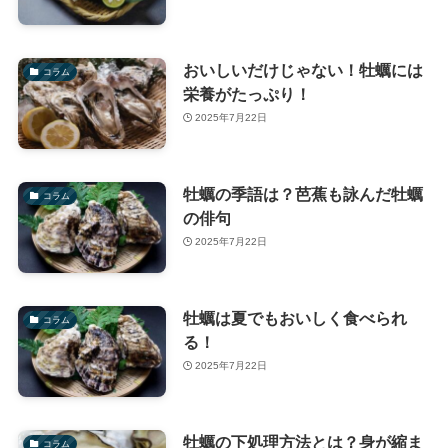
おいしいだけじゃない！牡蠣には
コラム
栄養がたっぷり！
2025年7月22日
牡蠣の季語は？芭蕉も詠んだ牡蠣
コラム
の俳句
2025年7月22日
牡蠣は夏でもおいしく食べられ
コラム
る！
2025年7月22日
牡蠣の下処理方法とは？身が縮ま
コラム