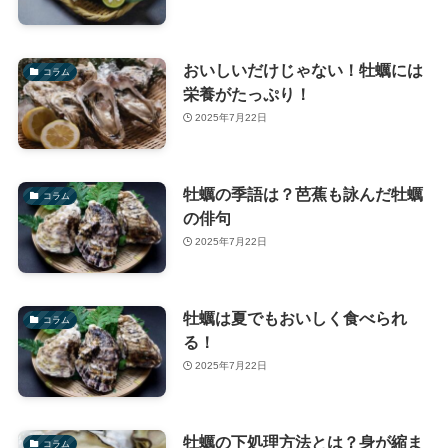
おいしいだけじゃない！牡蠣には
コラム
栄養がたっぷり！
2025年7月22日
牡蠣の季語は？芭蕉も詠んだ牡蠣
コラム
の俳句
2025年7月22日
牡蠣は夏でもおいしく食べられ
コラム
る！
2025年7月22日
牡蠣の下処理方法とは？身が縮ま
コラム