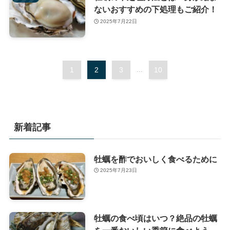
ないおすすめの下処理もご紹介！
2025年7月22日
1
2
3
...
10
新着記事
牡蠣を酢でおいしく食べるために
2025年7月23日
牡蠣の食べ頃はいつ？絶品の牡蠣